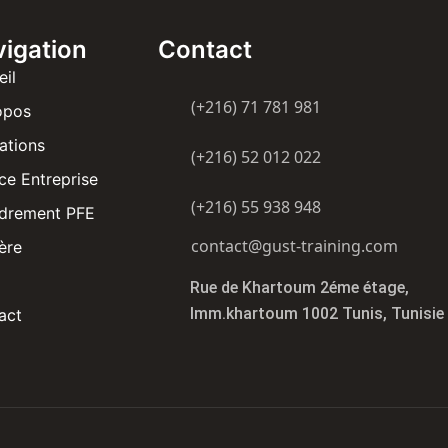
igation
Contact
eil
(+216) 71 781 981
opos
ations
(+216) 52 012 022
ce Entreprise
(+216) 55 938 948
drement PFE
contact@gust-training.com
ère
Rue de Khartoum 2éme étage,
Imm.khartoum 1002 Tunis, Tunisie
act