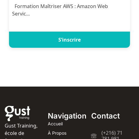
Formation Maîtriser AWS : Amazon Web
Servic...
S’inscrire
Navigation
Contact
Accueil
Gust Training,
(+216) 71
école de
À Propos
781 981