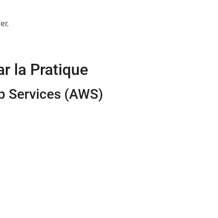
er.
r la Pratique
b Services (AWS)