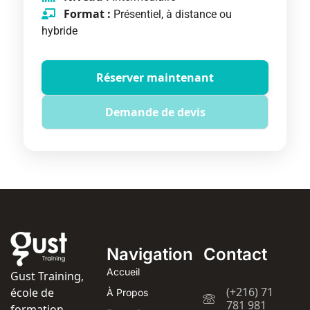
Format :
Présentiel, à distance ou
hybride
Réserver maintenant
Demande de devis
Navigation
Contact
Accueil
Gust Training,
(+216) 71
école de
À Propos
781 981
formation