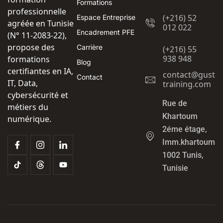
Formations
professionnelle
(+216) 52
Espace Entreprise
agréée en Tunisie
012 022
Encadrement PFE
(N° 11-2083-22),
propose des
Carrière
(+216) 55
938 948
formations
Blog
certifiantes en IA,
contact@gust-
Contact
IT, Data,
training.com
cybersécurité et
Rue de
métiers du
Khartoum
numérique.
2éme étage,
Imm.khartoum
1002 Tunis,
Tunisie