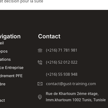
 et décision pour la suite
igation
Contact
eil
(+216) 71 781 981
opos
ations
(+216) 52 012 022
ce Entreprise
(+216) 55 938 948
drement PFE
contact@gust-training.com
ère
Rue de Khartoum 2éme étage,
Imm.khartoum 1002 Tunis, Tunisie
act