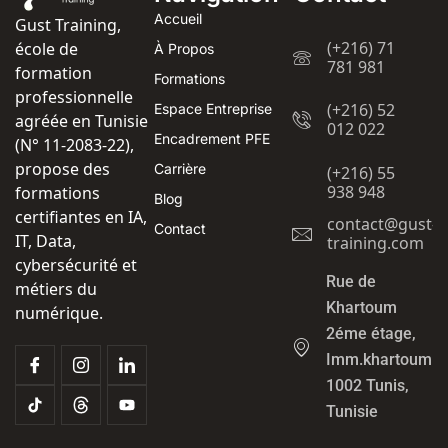
Accueil
Gust Training,
(+216) 71
école de
À Propos
781 981
formation
Formations
professionnelle
(+216) 52
Espace Entreprise
agréée en Tunisie
012 022
Encadrement PFE
(N° 11-2083-22),
propose des
Carrière
(+216) 55
938 948
formations
Blog
certifiantes en IA,
contact@gust-
Contact
IT, Data,
training.com
cybersécurité et
Rue de
métiers du
Khartoum
numérique.
2éme étage,
Imm.khartoum
1002 Tunis,
Tunisie