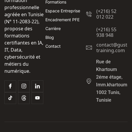
formation
Formations
professionnelle
(+216) 52
Espace Entreprise
agréée en Tunisie
012 022
Encadrement PFE
(N° 11-2083-22),
propose des
Carrière
(+216) 55
938 948
formations
Blog
certifiantes en IA,
contact@gust-
Contact
IT, Data,
training.com
cybersécurité et
Rue de
métiers du
Khartoum
numérique.
2éme étage,
Imm.khartoum
1002 Tunis,
Tunisie