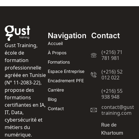
Navigation
Contact
Accueil
Gust Training,
(+216) 71
école de
À Propos
781 981
formation
Formations
professionnelle
(+216) 52
Espace Entreprise
agréée en Tunisie
012 022
Encadrement PFE
(N° 11-2083-22),
propose des
Carrière
(+216) 55
938 948
formations
Blog
certifiantes en IA,
contact@gust-
Contact
IT, Data,
training.com
cybersécurité et
Rue de
métiers du
Khartoum
numérique.