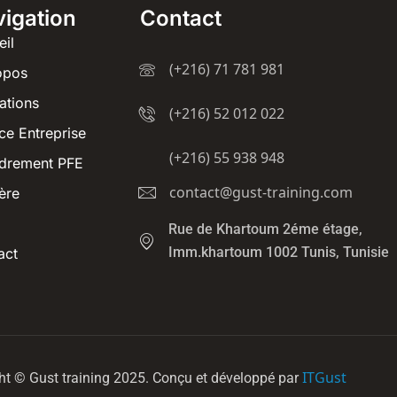
igation
Contact
eil
(+216) 71 781 981
opos
ations
(+216) 52 012 022
ce Entreprise
(+216) 55 938 948
drement PFE
contact@gust-training.com
ère
Rue de Khartoum 2éme étage,
Imm.khartoum 1002 Tunis, Tunisie
act
ITGust
ht © Gust training 2025. Conçu et développé par