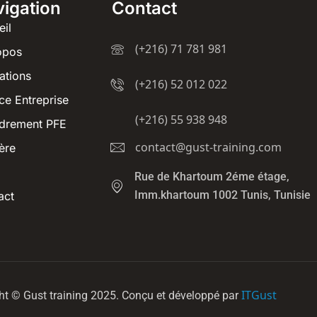
igation
Contact
eil
(+216) 71 781 981
opos
ations
(+216) 52 012 022
ce Entreprise
(+216) 55 938 948
drement PFE
contact@gust-training.com
ère
Rue de Khartoum 2éme étage,
Imm.khartoum 1002 Tunis, Tunisie
act
ITGust
ht © Gust training 2025. Conçu et développé par