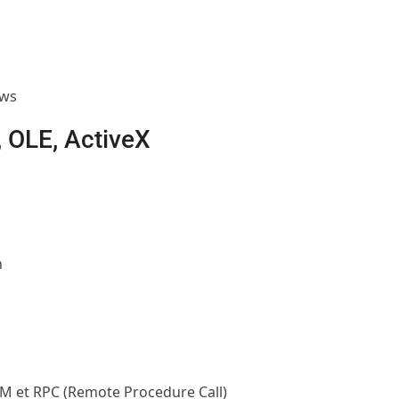
ows
 OLE, ActiveX
n
OM et RPC (Remote Procedure Call)