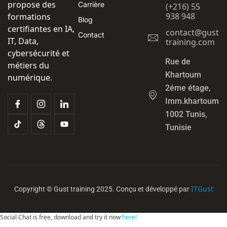
propose des
Carrière
(+216) 55
938 948
formations
Blog
certifiantes en IA,
contact@gust-
Contact
IT, Data,
training.com
cybersécurité et
Rue de
métiers du
Khartoum
numérique.
2éme étage,
Imm.khartoum
1002 Tunis,
Tunisie
ITGust
Copyright © Gust training 2025. Conçu et développé par
Social Chat is free, download and try it now
here!