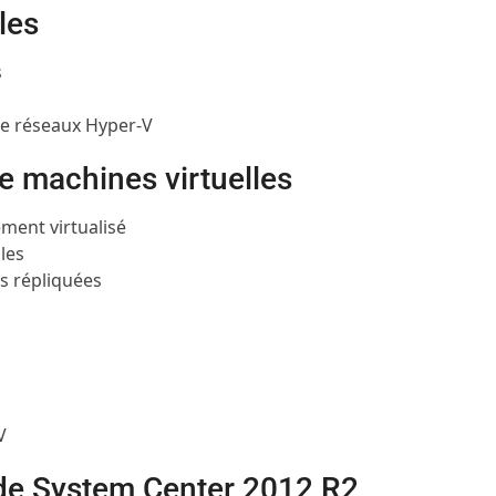
les
s
 de réseaux Hyper-V
e machines virtuelles
ment virtualisé
les
es répliquées
V
n de System Center 2012 R2