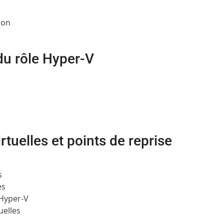
ion
d
 du rôle Hyper-V
rtuelles et points de reprise
s
es
’Hyper-V
uelles