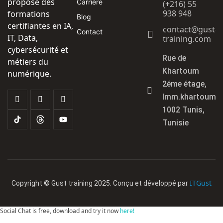
propose des
Carrière
(+216) 55
938 948
formations
Blog
certifiantes en IA,
contact@gust-
Contact
IT, Data,
training.com
cybersécurité et
Rue de
métiers du
Khartoum
numérique.
2éme étage,
Imm.khartoum
1002 Tunis,
Tunisie
ITGust
Copyright © Gust training 2025. Conçu et développé par
Social Chat is free, download and try it now
here!