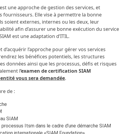
est une approche de gestion des services, et
s fournisseurs. Elle vise à permettre la bonne
ls soient externes, internes ou les deux, leur
érabilité afin d’assurer une bonne exécution du service
SIAM est une adaptation d’ITIL.
 d’acquérir l’approche pour gérer vos services
endrez les bénéfices potentiels, les structures
les données ainsi que les processus, défis et risques
alement l
‘examen de certification SIAM
identité vous sera demandée
.
re de :
oche
M
s au SIAM
es processus Itsm dans le cadre d’une démarche SIAM
fication internationale «SIAM Foundation»