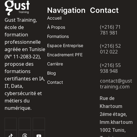
Navigation
Contact
Accueil
Gust Training,
(+216) 71
école de
À Propos
781 981
formation
Formations
professionnelle
(+216) 52
Espace Entreprise
agréée en Tunisie
012 022
Encadrement PFE
(N° 11-2083-22),
propose des
Carrière
(+216) 55
938 948
formations
Blog
certifiantes en IA,
contact@gust-
Contact
IT, Data,
training.com
cybersécurité et
Rue de
métiers du
Khartoum
numérique.
2éme étage,
Imm.khartoum
1002 Tunis,