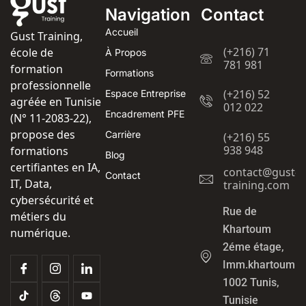
Navigation
Contact
Accueil
Gust Training,
(+216) 71
école de
À Propos
781 981
formation
Formations
professionnelle
(+216) 52
Espace Entreprise
agréée en Tunisie
012 022
Encadrement PFE
(N° 11-2083-22),
propose des
Carrière
(+216) 55
938 948
formations
Blog
certifiantes en IA,
contact@gust-
Contact
IT, Data,
training.com
cybersécurité et
Rue de
métiers du
Khartoum
numérique.
2éme étage,
Imm.khartoum
1002 Tunis,
Tunisie