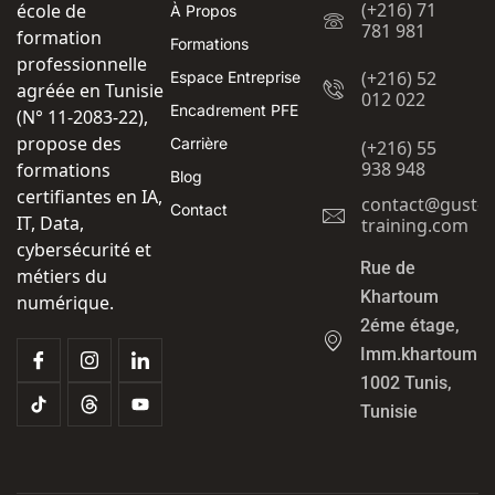
(+216) 71
école de
À Propos
781 981
formation
Formations
professionnelle
(+216) 52
Espace Entreprise
agréée en Tunisie
012 022
Encadrement PFE
(N° 11-2083-22),
propose des
Carrière
(+216) 55
938 948
formations
Blog
certifiantes en IA,
contact@gust-
Contact
IT, Data,
training.com
cybersécurité et
Rue de
métiers du
Khartoum
numérique.
2éme étage,
Imm.khartoum
1002 Tunis,
Tunisie