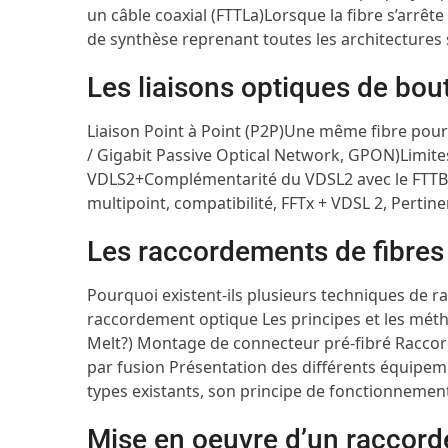
un câble coaxial (FTTLa)
Lorsque la fibre s’arrête
de synthèse reprenant toutes les architectures
Les liaisons optiques de bou
Liaison Point à Point (P2P)
Une même fibre pour 
/ Gigabit Passive Optical Network, GPON)
Limite
VDLS2+
Complémentarité du VDSL2 avec le FTT
multipoint, compatibilité, FFTx + VDSL 2, Perti
Les raccordements de fibres
Pourquoi existent-ils plusieurs techniques de r
raccordement optique
Les principes et les mé
Melt?)
Montage de connecteur pré-fibré
Racco
par fusion
Présentation des différents équipe
types existants, son principe de fonctionnemen
Mise en oeuvre d’un raccor