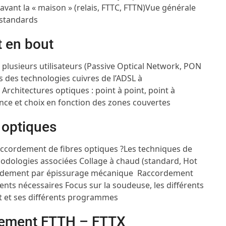
 avant la « maison » (relais, FTTC, FTTN)
Vue générale
 standards
t en bout
plusieurs utilisateurs (Passive Optical Network, PON
s des technologies cuivres de l’ADSL à
B
Architectures optiques : point à point, point à
nence et choix en fonction des zones couvertes
 optiques
accordement de fibres optiques ?
Les techniques de
thodologies associées
Collage à chaud (standard, Hot
rdement par épissurage mécanique
Raccordement
ments nécessaires
Focus sur la soudeuse, les différents
t et ses différents programmes
dement FTTH – FTTX