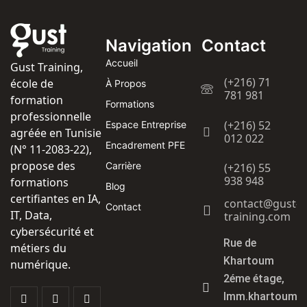
Navigation
Contact
Accueil
Gust Training,
(+216) 71
école de
À Propos
781 981
formation
Formations
professionnelle
(+216) 52
Espace Entreprise
agréée en Tunisie
012 022
Encadrement PFE
(N° 11-2083-22),
propose des
Carrière
(+216) 55
938 948
formations
Blog
certifiantes en IA,
contact@gust-
Contact
IT, Data,
training.com
cybersécurité et
Rue de
métiers du
Khartoum
numérique.
2éme étage,
Imm.khartoum