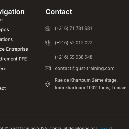
igation
Contact
eil
(+216) 71 781 981
opos
ations
(+216) 52 012 022
ce Entreprise
(+216) 55 938 948
drement PFE
contact@gust-training.com
ère
Rue de Khartoum 2éme étage,
Imm.khartoum 1002 Tunis, Tunisie
act
ITGust
ht © Gust training 2025. Conçu et développé par