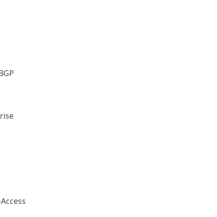
 BGP
rise
-Access