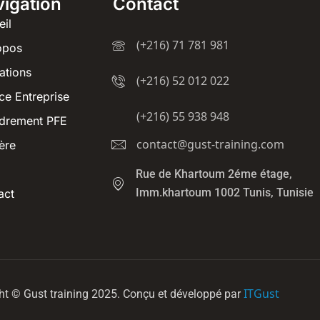
igation
Contact
eil
(+216) 71 781 981
opos
ations
(+216) 52 012 022
ce Entreprise
(+216) 55 938 948
drement PFE
contact@gust-training.com
ère
Rue de Khartoum 2éme étage,
Imm.khartoum 1002 Tunis, Tunisie
act
ITGust
ht © Gust training 2025. Conçu et développé par