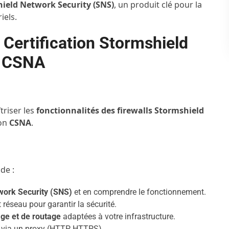
hield Network Security (SNS)
, un produit clé pour la
iels.
 Certification Stormshield
– CSNA
triser les
fonctionnalités des firewalls Stormshield
ion
CSNA
.
de :
work Security (SNS)
et en comprendre le fonctionnement.
éseau pour garantir la sécurité.
age et de routage
adaptées à votre infrastructure.
via un proxy (HTTP, HTTPS).