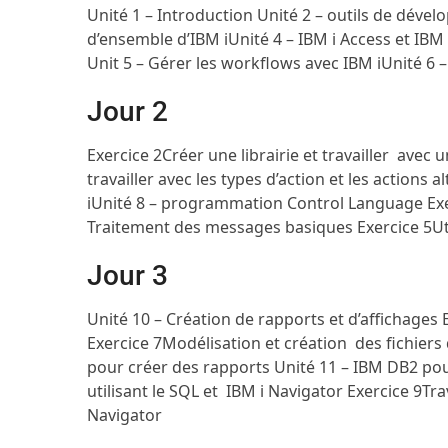
Unité 1 – Introduction
Unité 2 – outils de dével
d’ensemble d’IBM i
Unité 4 – IBM i Access et IBM
Unit 5 – Gérer les workflows avec IBM i
Unité 6 
Jour 2
Exercice 2
Créer une librairie et travailler avec u
travailler avec les types d’action et les actions a
i
Unité 8 – programmation Control Language
Ex
Traitement des messages basiques
Exercice 5
U
Jour 3
Unité 10 – Création de rapports et d’affichages
Exercice 7
Modélisation et création des fichiers
pour créer des rapports
Unité 11 – IBM DB2 pou
utilisant le SQL et IBM i Navigator
Exercice 9
Tra
Navigator