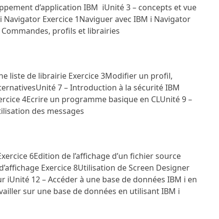
oppement d’application IBM i
Unité 3 – concepts et vue
 i Navigator
Exercice 1
Naviguer avec IBM i Navigator
– Commandes, profils et librairies
ne liste de librairie
Exercice 3
Modifier un profil,
lternatives
Unité 7 – Introduction à la sécurité IBM
ercice 4
Ecrire un programme basique en CL
Unité 9 –
tilisation des messages
Exercice 6
Edition de l’affichage d’un fichier source
 d’affichage
Exercice 8
Utilisation de Screen Designer
r i
Unité 12 – Accéder à une base de données IBM i en
vailler sur une base de données en utilisant IBM i