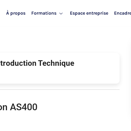
l
À propos
Formations
Espace entreprise
Encadr
ntroduction Technique
ion AS400