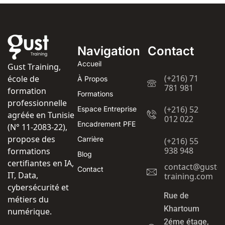
Navigation
Contact
Accueil
Gust Training,
(+216) 71
école de
À Propos
781 981
formation
Formations
professionnelle
(+216) 52
Espace Entreprise
agréée en Tunisie
012 022
Encadrement PFE
(N° 11-2083-22),
propose des
Carrière
(+216) 55
938 948
formations
Blog
certifiantes en IA,
contact@gust-
Contact
IT, Data,
training.com
cybersécurité et
Rue de
métiers du
Khartoum
numérique.
2éme étage,